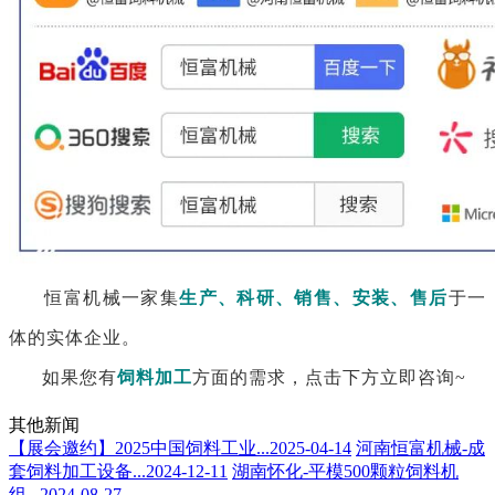
恒富机械一家集
生产、科研、销售、安装、售后
于一
体的实体企业。
如果您有
饲
料加工
方面的需求，点击下方立即咨询~
其他新闻
【展会邀约】2025中国饲料工业...
2025-04-14
河南恒富机械-成
套饲料加工设备...
2024-12-11
湖南怀化-平模500颗粒饲料机
组...
2024-08-27