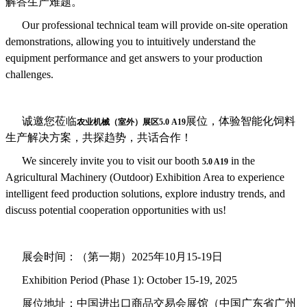
解答生产难题。
Our professional technical team will provide on-site operation
demonstrations, allowing you to intuitively understand the
equipment performance and get answers to your production
challenges.
诚邀您莅临
展位，体验智能化饲料
农业机械（室外）展区5.0 A19
生产解决方案，共探趋势，共话合作！
We sincerely invite you to visit our booth
in the
5.0 A19
Agricultural Machinery (Outdoor) Exhibition Area to experience
intelligent feed production solutions, explore industry trends, and
discuss potential cooperation opportunities with us!
展会时间：（第一期）2025年10月15-19日
Exhibition Period (Phase 1): October 15-19, 2025
展位地址：中国进出口商品交易会展馆（中国广东省广州