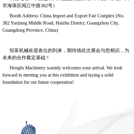
市海珠区阅江中路382号）
Booth Address: China Import and Export Fair Complex (No.
382 Yuejiang Middle Road, Haizhu District, Guangzhou City,
Guangdong Province, China)
恒富机械欢迎各位的到来，期待借此次展会与您相识，为
未来的合作奠定基础！
Hengfu Machinery warmly welcomes your arrival. We look
forward to meeting you at this exhibition and laying a solid
foundation for our future cooperation!